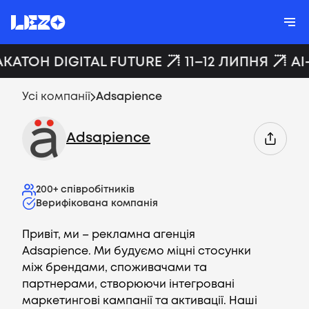
АКАТОН DIGITAL FUTURE
11–12 ЛИПНЯ
AI
Усі компанії
Adsapience
Adsapience
200+
співробітників
Верифікована компанія
Привіт, ми – рекламна агенція
Adsapience. Ми будуємо міцні стосунки
між брендами, споживачами та
партнерами, створюючи інтегровані
маркетингові кампанії та активації. Наші