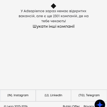
У Adsapience зараз немає відкритих
вакансій, але є ще
2301
компаній, де на
тебе чекають!
Шукати інші компанії
Потрібна допомога?
Напишіть на hello@lezo.io
(IN). Instagram
(LI). LinkedIn
(TG). Telegram
© Lezo 2023-
2026
Public Offer
Privacy Policy