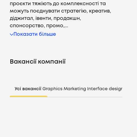
проєкти тяжіють до комплексності та
можуть поєднувати стратегію, креатив,
діджитал, івенти, продакшн,
спонсорство, промо,...
Вакансії
Показати більше
Компанії
Вакансії компанії
CV генератор
Увійти
Усі вакансії
Graphics
Marketing
Interface design
Mana
UA