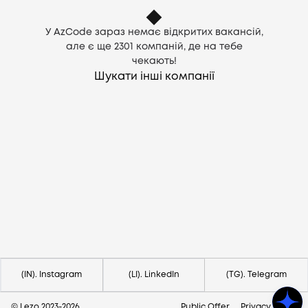
У AzCode зараз немає відкритих вакансій,
але є ще
2301
компаній, де на тебе
чекають!
Шукати інші компанії
Потрібна допомога?
Напишіть на hello@lezo.io
(IN). Instagram
(LI). LinkedIn
(TG). Telegram
© Lezo 2023-
2026
Public Offer
Privacy Policy