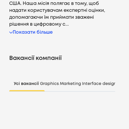
США. Наша місія полягає в тому, щоб
надати користувачам експертні оцінки,
допомагаючи їм приймати зважені
рішення в цифровому с...
Вакансії
Показати більше
Компанії
Вакансії компанії
CV генератор
Увійти
Усі вакансії
Graphics
Marketing
Interface design
Mana
UA