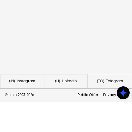
Потрібна допомога?
Напишіть на hello@lezo.io
(IN). Instagram
(LI). LinkedIn
(TG). Telegram
© Lezo 2023-
2026
Public Offer
Privacy Policy