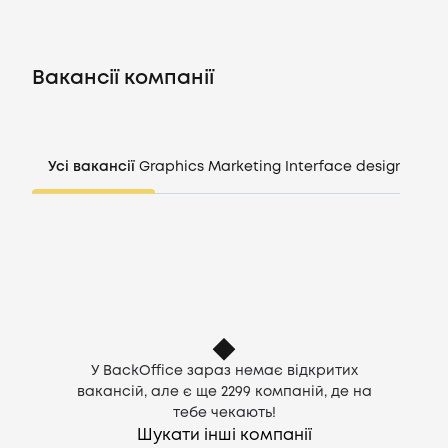
Вакансії
Вакансії компанії
Компанії
CV генератор
Усі вакансії
Graphics
Marketing
Interface design
Mana
Увійти
UA
У BackOffice зараз немає відкритих
вакансій, але є ще
2299
компаній, де на
тебе чекають!
Шукати інші компанії