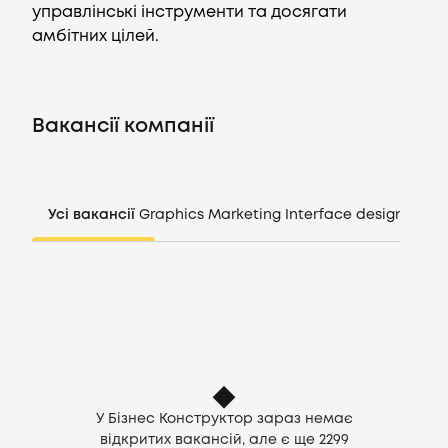
управлінські інструменти та досягати
амбітних цілей.
Вакансії
Компанії
Вакансії компанії
CV генератор
Усі вакансії
Graphics
Marketing
Interface design
Mana
Увійти
UA
У Бізнес Конструктор зараз немає
відкритих вакансій, але є ще
2299