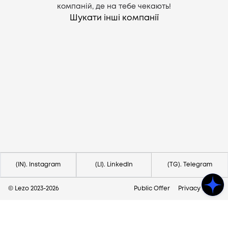
компаній, де на тебе чекають!
Шукати інші компанії
Потрібна допомога?
Напишіть на hello@lezo.io
(IN). Instagram
(LI). LinkedIn
(TG). Telegram
© Lezo 2023-
2026
Public Offer
Privacy Policy