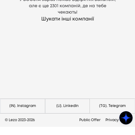
але є ще
2301
компаній, де на тебе
чекають!
Шукати інші компанії
Потрібна допомога?
Напишіть на hello@lezo.io
(IN). Instagram
(LI). LinkedIn
(TG). Telegram
© Lezo 2023-
2026
Public Offer
Privacy Policy