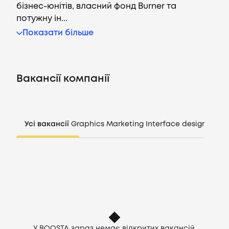
бізнес-юнітів, власний фонд Burner та
потужну ін...
Показати більше
Вакансії
Компанії
Вакансії компанії
CV генератор
Увійти
Усі вакансії
Graphics
Marketing
Interface design
Mana
UA
У BOOSTA зараз немає відкритих вакансій,