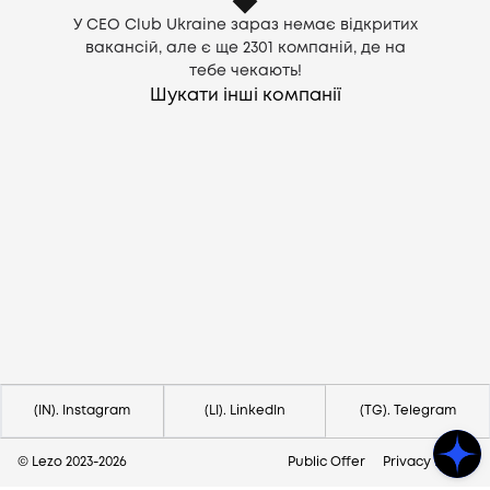
У CEO Club Ukraine зараз немає відкритих
вакансій, але є ще
2301
компаній, де на
тебе чекають!
Шукати інші компанії
Потрібна допомога?
Напишіть на hello@lezo.io
(IN). Instagram
(LI). LinkedIn
(TG). Telegram
© Lezo 2023-
2026
Public Offer
Privacy Policy