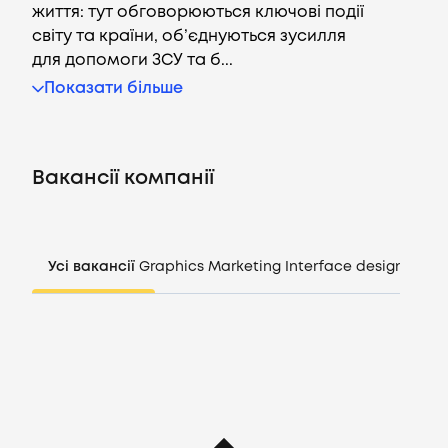
життя: тут обговорюються ключові події
світу та країни, об’єднуються зусилля
для допомоги ЗСУ та б...
Вакансії
Показати більше
Компанії
Вакансії компанії
CV генератор
Увійти
Усі вакансії
Graphics
Marketing
Interface design
Mana
UA