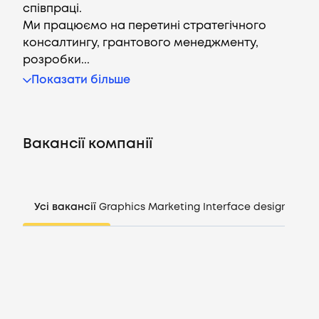
співпраці.
Ми працюємо на перетині стратегічного
консалтингу, грантового менеджменту,
розробки...
Вакансії
Показати більше
Компанії
Вакансії компанії
CV генератор
Увійти
Усі вакансії
Graphics
Marketing
Interface design
Mana
UA