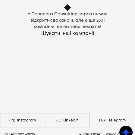
У Connecta Consulting зараз немає
відкритих вакансій, але є ще
2301
компаній, де на тебе чекають!
Шукати інші компанії
Потрібна допомога?
Напишіть на hello@lezo.io
(IN). Instagram
(LI). LinkedIn
(TG). Telegram
© Lezo 2023-
2026
Public Offer
Privacy Policy