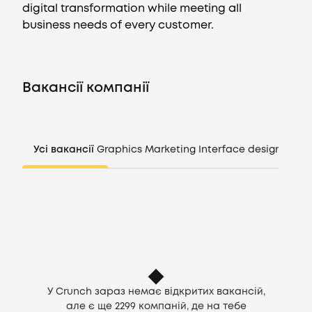
digital transformation while meeting all
business needs of every customer.
Вакансії
Компанії
Вакансії компанії
CV генератор
Усі вакансії
Graphics
Marketing
Interface design
Mana
Увійти
UA
У Crunch зараз немає відкритих вакансій,
але є ще
2299
компаній, де на тебе