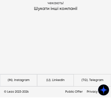
чекають!
Шукати інші компанії
Потрібна допомога?
Напишіть на hello@lezo.io
(IN). Instagram
(LI). LinkedIn
(TG). Telegram
© Lezo 2023-
2026
Public Offer
Privacy Policy