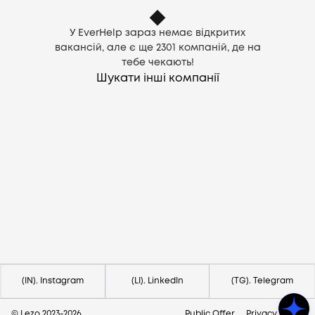
У EverHelp зараз немає відкритих
вакансій, але є ще
2301
компаній, де на
тебе чекають!
Шукати інші компанії
Потрібна допомога?
Напишіть на hello@lezo.io
(IN). Instagram
(LI). LinkedIn
(TG). Telegram
© Lezo 2023-
2026
Public Offer
Privacy Policy