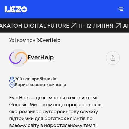
АКАТОН DIGITAL FUTURE
11–12 ЛИПНЯ
A
Усі компанії
EverHelp
EverHelp
200+
співробітників
Верифікована компанія
EverHelp — це компанія в екосистемі
Genesis. Ми — команда професіоналів,
яка розвиває аутсорсингову службу
підтримки для багатьох клієнтів по
всьому світу в наростальному темпі: