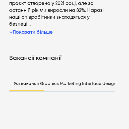
проєкт створено у 2021 році, але за
останній рік ми виросли на 82%. Наразі
наші співробітники знаходяться у
безпеці...
Вакансії
Показати більше
Компанії
Вакансії компанії
CV генератор
Увійти
Усі вакансії
Graphics
Marketing
Interface design
Mana
UA