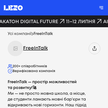
ХАКАТОН DIGITAL FUTURE
11–12 ЛИПНЯ
A
Усі компанії
FreeInTalk
FreeInTalk
200+
співробітників
Верифікована компанія
FreeInTalk — простір можливостей
та розвитку!🚀
Ми — не просто мовна школа, а місце,
де студенти ламають мовні бар'єри та
відкривають нові горизонти. Наш підхід