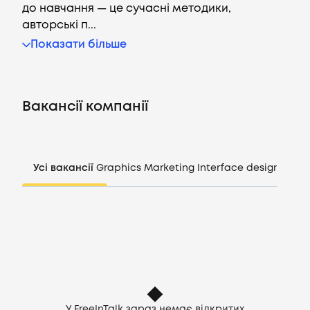
до навчання — це сучасні методики,
авторські п...
Показати більше
Вакансії
Компанії
Вакансії компанії
CV генератор
Увійти
Усі вакансії
Graphics
Marketing
Interface design
Mana
UA
У FreeInTalk зараз немає відкритих