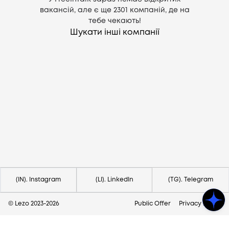
вакансій, але є ще
2301
компаній, де на
тебе чекають!
Шукати інші компанії
Потрібна допомога?
Напишіть на hello@lezo.io
(IN). Instagram
(LI). LinkedIn
(TG). Telegram
© Lezo 2023-
2026
Public Offer
Privacy Policy