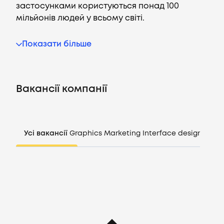
застосунками користуються понад 100
мільйонів людей у всьому світі.
Вакансії
Показати більше
Компанії
Вакансії компанії
CV генератор
Увійти
Усі вакансії
Graphics
Marketing
Interface design
Mana
UA