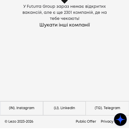
У Futurra Group зараз немає відкритих
вакансій, але є ще
2301
компаній, де на
тебе чекають!
Шукати інші компанії
Потрібна допомога?
Напишіть на hello@lezo.io
(IN). Instagram
(LI). LinkedIn
(TG). Telegram
© Lezo 2023-
2026
Public Offer
Privacy Policy