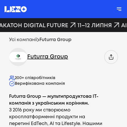
АКАТОН DIGITAL FUTURE
11–12 ЛИПНЯ
A
Усі компанії
Futurra Group
Futurra Group
200+
співробітників
Верифікована компанія
Futurra Group — мультипродуктова IT-
компанія з українським корінням.
З 2016 року ми створюємо
кросплатформенні продукти на
перетині EdTech, AI та Lifestyle. Нашими