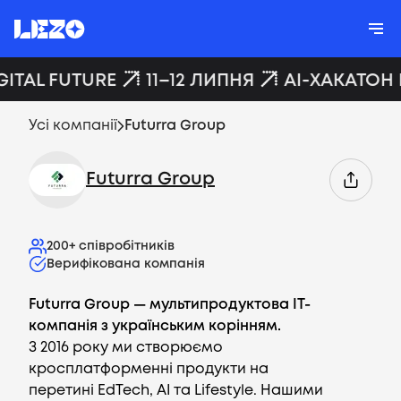
GITAL FUTURE
11–12 ЛИПНЯ
AI-ХАКАТОН 
Усі компанії
Futurra Group
Futurra Group
200+
співробітників
Верифікована компанія
Futurra Group — мультипродуктова IT-
компанія з українським корінням.
З 2016 року ми створюємо
кросплатформенні продукти на
перетині EdTech, AI та Lifestyle. Нашими