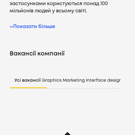
застосунками користуються понад 100
мільйонів людей у всьому світі.
Вакансії
Показати більше
Компанії
Вакансії компанії
CV генератор
Увійти
Усі вакансії
Graphics
Marketing
Interface design
Mana
UA