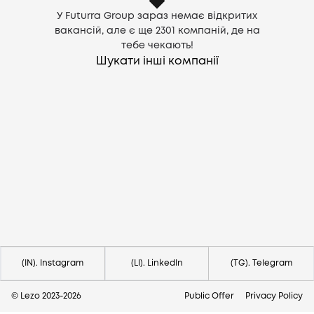
У Futurra Group зараз немає відкритих
вакансій, але є ще
2301
компаній, де на
тебе чекають!
Шукати інші компанії
Потрібна допомога?
Напишіть на hello@lezo.io
(IN). Instagram
(LI). LinkedIn
(TG). Telegram
© Lezo 2023-
2026
Public Offer
Privacy Policy