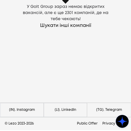
У GoIt Group зараз немає відкритих
вакансій, але є ще
2301
компаній, де на
тебе чекають!
Шукати інші компанії
Потрібна допомога?
Напишіть на hello@lezo.io
(IN). Instagram
(LI). LinkedIn
(TG). Telegram
© Lezo 2023-
2026
Public Offer
Privacy Policy