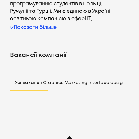
програмуванню студентів в Польщі,
Румунії та Турції. Ми є єдиною в Україні
освітньою компанією в сфері IT, ...
Вакансії
Показати більше
Компанії
Вакансії компанії
CV генератор
Увійти
Усі вакансії
Graphics
Marketing
Interface design
Mana
UA