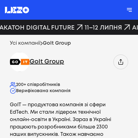
ХАКАТОН DIGITAL FUTURE
11–12 ЛИПНЯ
A
Усі компанії
GoIt Group
GoIt Group
200+
співробітників
Верифікована компанія
GoIT — продуктова компанія зі сфери
EdTech. Ми стали лідером технічної
онлайн-освіти в Україні. Зараз в Україні
працюють розробниками більше 2300
наших випускників. Також навчаємо