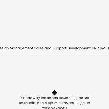
Вакансії
Компанії
CV генератор
Увійти
esign
Management
Sales and Support
Development
HR
AI/ML
UA
У Headway Inc зараз немає відкритих
вакансій, але є ще
2301
компаній, де на
тебе чекають!