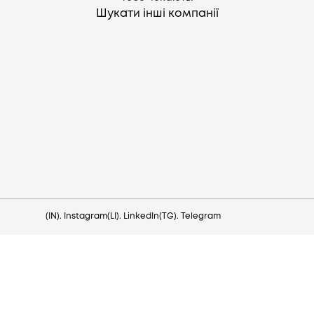
Шукати інші компанії
Потрібна допомога?
Напишіть на hello@lezo.io
(IN). Instagram
(LI). LinkedIn
(TG). Telegram