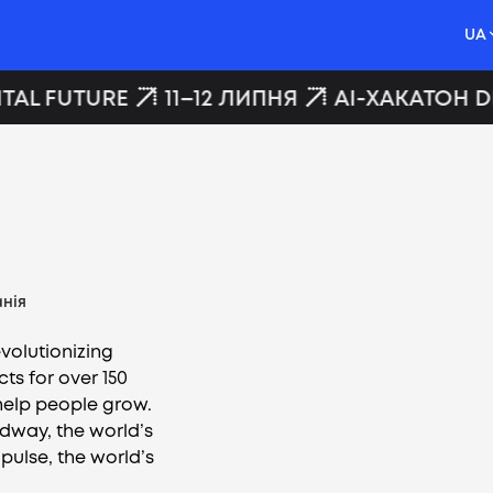
UA
TAL FUTURE
11–12 ЛИПНЯ
AI-ХАКАТОН DI
нія
volutionizing
cts for over 150
 help people grow.
dway, the world’s
lse, the world’s