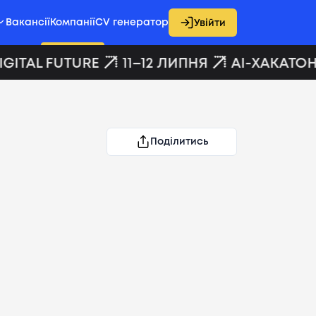
Вакансії
Компанії
CV генератор
Увійти
GITAL FUTURE
11–12 ЛИПНЯ
AI-ХАКАТОН 
Поділитись