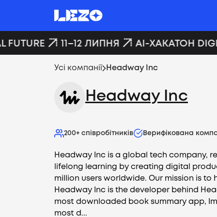
L FUTURE
11–12 ЛИПНЯ
AI-ХАКАТОН DIGI
Усі компанії
Headway Inc
Headway Inc
200+
співробітників
Верифікована компа
Headway Inc is a global tech company, re
lifelong learning by creating digital produ
million users worldwide. Our mission is to
Headway Inc is the developer behind Hea
most downloaded book summary app, Impu
most d...