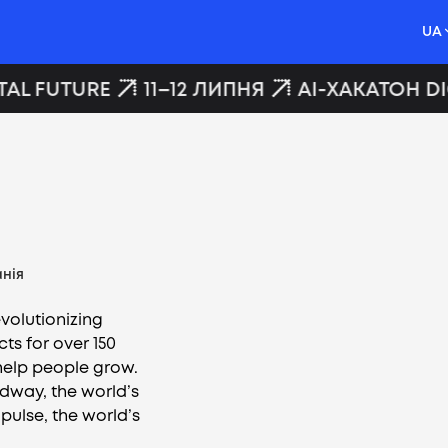
UA
AL FUTURE
11–12 ЛИПНЯ
AI-ХАКАТОН DIG
нія
volutionizing
cts for over 150
 help people grow.
dway, the world’s
lse, the world’s