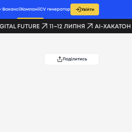
Вакансії
Компанії
CV генератор
Увійти
ITAL FUTURE
11–12 ЛИПНЯ
AI-ХАКАТОН D
Поділитись