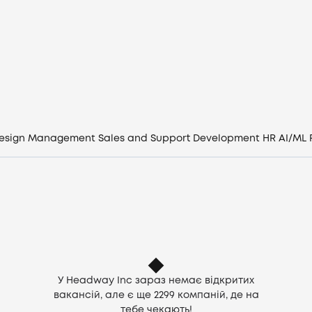
Вакансії
Компанії
CV генератор
Увійти
esign
Management
Sales and Support
Development
HR
AI/ML
UA
У Headway Inc зараз немає відкритих
вакансій, але є ще
2299
компаній, де на
тебе чекають!