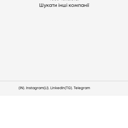
Шукати інші компанії
Потрібна допомога?
Напишіть на hello@lezo.io
(IN). Instagram
(LI). LinkedIn
(TG). Telegram