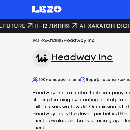
 FUTURE
11–12 ЛИПНЯ
AI-ХАКАТОН DIGIT
Усі компанії
Headway Inc
Headway Inc
200+
співробітників
Верифікована компа
Headway Inc is a global tech company, re
lifelong learning by creating digital produ
million users worldwide. Our mission is to
Headway Inc is the developer behind Hea
most downloaded book summary app, Impu
most d...