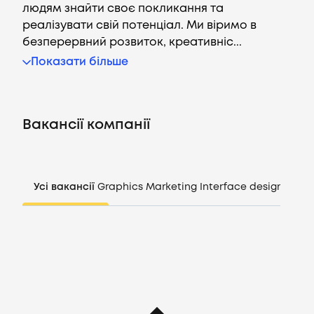
людям знайти своє покликання та
реалізувати свій потенціал. Ми віримо в
безперервний розвиток, креативніс...
Вакансії
Показати більше
Компанії
Вакансії компанії
CV генератор
Увійти
Усі вакансії
Graphics
Marketing
Interface design
Mana
UA