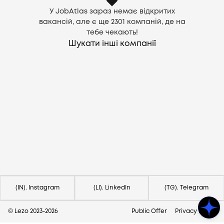
У JobAtlas зараз немає відкритих
вакансій, але є ще
2301
компаній, де на
тебе чекають!
Шукати інші компанії
Потрібна допомога?
Напишіть на hello@lezo.io
(IN). Instagram
(LI). LinkedIn
(TG). Telegram
© Lezo 2023-
2026
Public Offer
Privacy Policy