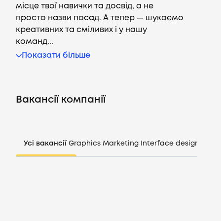
місце твої навички та досвід, а не
просто назви посад. А тепер — шукаємо
креативних та сміливих і у нашу
команд...
Вакансії
Показати більше
Компанії
Вакансії компанії
CV генератор
Увійти
Усі вакансії
Graphics
Marketing
Interface design
Mana
UA