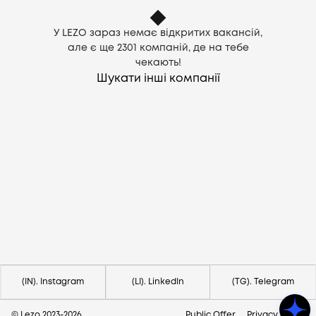
У LEZO зараз немає відкритих вакансій,
але є ще
2301
компаній, де на тебе
чекають!
Шукати інші компанії
Потрібна допомога?
Напишіть на hello@lezo.io
(IN). Instagram
(LI). LinkedIn
(TG). Telegram
© Lezo 2023-
2026
Public Offer
Privacy Policy