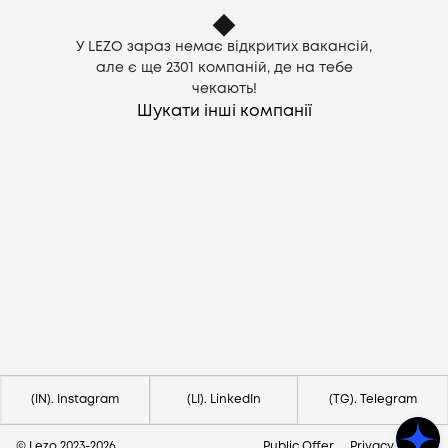
У LEZO зараз немає відкритих вакансій,
але є ще
2301
компаній, де на тебе
чекають!
Шукати інші компанії
Потрібна допомога?
Напишіть на hello@lezo.io
(IN). Instagram
(LI). LinkedIn
(TG). Telegram
© Lezo 2023-
2026
Public Offer
Privacy Policy