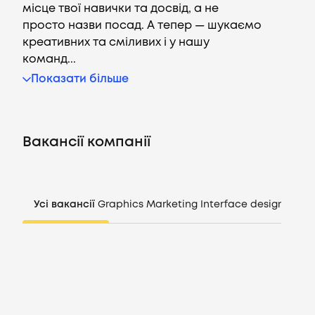
місце твої навички та досвід, а не
просто назви посад. А тепер — шукаємо
креативних та сміливих і у нашу
команд...
Вакансії
Показати більше
Компанії
Вакансії компанії
CV генератор
Увійти
Усі вакансії
Graphics
Marketing
Interface design
Mana
UA