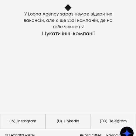
У Loona Agency зараз немає відкритих
вакансій, але є ще
2301
компаній, де на
тебе чекають!
Шукати інші компанії
Потрібна допомога?
Напишіть на hello@lezo.io
(IN). Instagram
(LI). LinkedIn
(TG). Telegram
© Lezo 2023-
2026
Public Offer
Privacy Policy