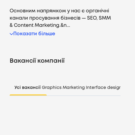
Основним напрямком у нас є органічні
канали просування бізнесів — SEO, SMM
& Content Marketing.&n...
Вакансії
Показати більше
Компанії
Вакансії компанії
CV генератор
Увійти
Усі вакансії
Graphics
Marketing
Interface design
Mana
UA