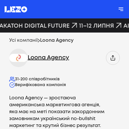
ХАКАТОН DIGITAL FUTURE
11–12 ЛИПНЯ
A
Усі компанії
Loona Agency
Loona Agency
31-200
співробітників
Верифікована компанія
Loona Agency — зростаюча
американська маркетингова агенція,
яка має на меті показати закордонним
замовникам український no-bullshit
маркетинг та крутий бізнес результат.