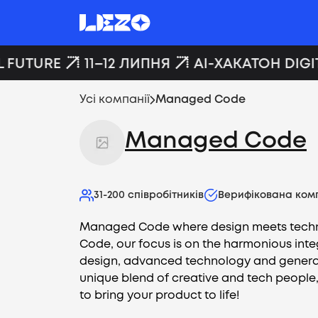
 FUTURE
11–12 ЛИПНЯ
AI-ХАКАТОН DIGIT
Усі компанії
Managed Code
Managed Code
31-200
співробітників
Верифікована ком
Managed Code where design meets tech
Code, our focus is on the harmonious inte
design, advanced technology and generat
unique blend of creative and tech people
to bring your product to life!