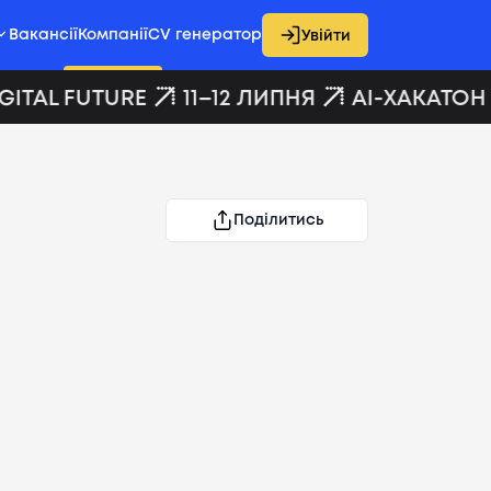
Вакансії
Компанії
CV генератор
Увійти
ITAL FUTURE
11–12 ЛИПНЯ
AI-ХАКАТОН D
Поділитись