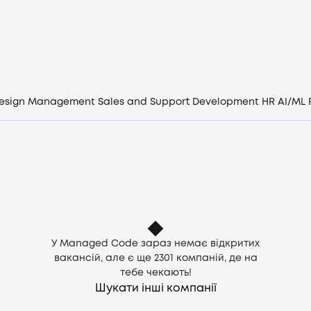
Вакансії
Компанії
CV генератор
esign
Management
Sales and Support
Development
HR
AI/ML
Увійти
UA
У Managed Code зараз немає відкритих
вакансій, але є ще
2301
компаній, де на
тебе чекають!
Шукати інші компанії