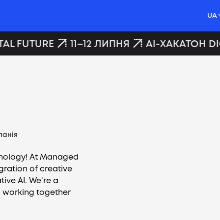
UA
AL FUTURE
11–12 ЛИПНЯ
AI-ХАКАТОН DIG
панія
nology! At Managed
gration of creative
ive AI. We're a
, working together