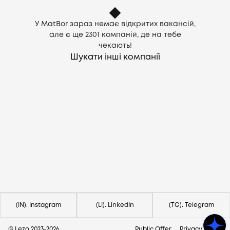
У MatBor зараз немає відкритих вакансій,
але є ще
2301
компаній, де на тебе
чекають!
Шукати інші компанії
Потрібна допомога?
Напишіть на hello@lezo.io
(IN). Instagram
(LI). LinkedIn
(TG). Telegram
© Lezo 2023-
2026
Public Offer
Privacy Policy