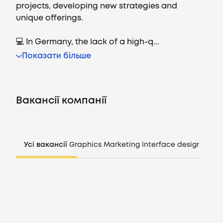
projects, developing new strategies and
unique offerings.
💻 In Germany, the lack of a high-q...
Вакансії
Показати більше
Компанії
Вакансії компанії
CV генератор
Увійти
Усі вакансії
Graphics
Marketing
Interface design
Mana
UA