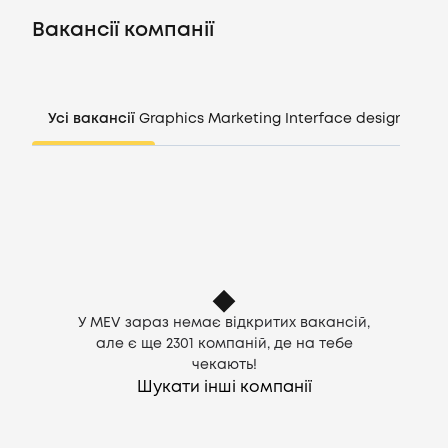
Вакансії
Вакансії компанії
Компанії
Усі вакансії
Graphics
Marketing
Interface design
Mana
CV генератор
Увійти
UA
У MEV зараз немає відкритих вакансій,
але є ще
2301
компаній, де на тебе
чекають!
Шукати інші компанії