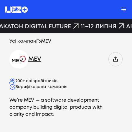
ХАКАТОН DIGITAL FUTURE
11–12 ЛИПНЯ
A
Усі компанії
MEV
MEV
200+
співробітників
Верифікована компанія
We’re MEV — a software development
company building digital products with
clarity and impact.