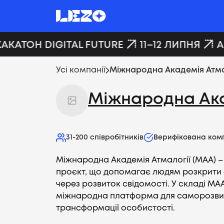
АКАТОН DIGITAL FUTURE
11–12 ЛИПНЯ
AI
Усі компанії
Міжнародна Академія Атма
Міжнародна Ака
31-200
співробітників
Верифікована ком
Міжнародна Академія Атмалогії (МАА) –
проєкт, що допомагає людям розкрити 
через розвиток свідомості. У складі МАА
міжнародна платформа для саморозви
трансформації особистості.