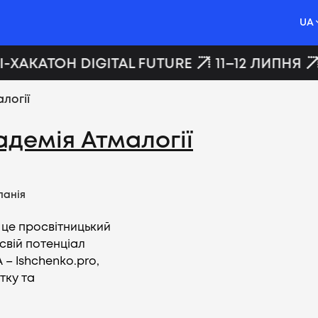
UA
-ХАКАТОН DIGITAL FUTURE
11–12 ЛИПНЯ
логії
демія Атмалогії
панія
 це просвітницький
свій потенціал
 – Ishchenko.pro,
тку та