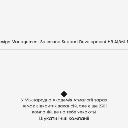
Вакансії
Компанії
CV генератор
esign
Management
Sales and Support
Development
HR
AI/ML
Увійти
UA
У Міжнародна Академія Атмалогії зараз
немає відкритих вакансій, але є ще
2301
компаній, де на тебе чекають!
Шукати інші компанії