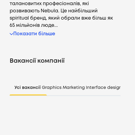
талановитих професіоналів, які
розвивають Nebula. Це найбільший
spiritual бренд, який обрали вже більш як
65 мільйонів люде...
Вакансії
Показати більше
Компанії
Вакансії компанії
CV генератор
Увійти
Усі вакансії
Graphics
Marketing
Interface design
Mana
UA