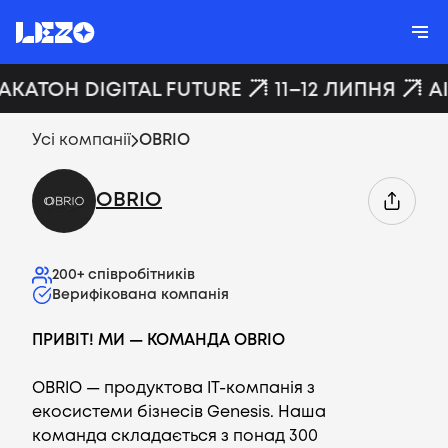
ХАКАТОН DIGITAL FUTURE
11–12 ЛИПНЯ
A
Усі компанії
OBRIO
OBRIO
200+
співробітників
Верифікована компанія
ПРИВІТ! МИ — КОМАНДА OBRIO
OBRIO — продуктова IT-компанія з
екосистеми бізнесів Genesis. Наша
команда складається з понад 300