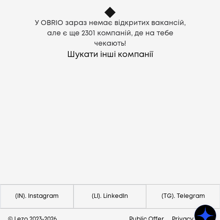
У OBRIO зараз немає відкритих вакансій,
але є ще
2301
компаній, де на тебе
чекають!
Шукати інші компанії
Потрібна допомога?
Напишіть на hello@lezo.io
(IN). Instagram
(LI). LinkedIn
(TG). Telegram
© Lezo 2023-
2026
Public Offer
Privacy Policy