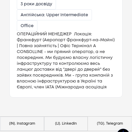
3 роки досвіду
Англійська: Upper Intermediate
Office
ОПЕРАЦІЙНИЙ МЕНЕДЖЕР Локація:
Франкфурт (Аеропорт Франкфурт-на-Майні)
| Повна зайнятість | Офіс Термінал А
CONSOLLINE - ми прямий оператор, а не
посередник. Ми будуємо власну логістичну
інфраструктуру та контролюємо весь
ланцюг доставки від "двері до дверей" без
зайвих посередників. Ми - група компаній з
власною інфраструктурою в Україні та
Європі, член IATA (Міжнародна асоціація
авіаперевізників). Маємо власні склади,
логістичні хаби та сервіс хендлінгу. Зараз
Потрібна допомога?
ми масштабуємо присутність у Німеччині та
Напишіть на hello@lezo.io
шукаємо відповідального операційного
менеджера, який стане "очима та руками"
компанії в аэропорту Франкфурта. Наш
(IN). Instagram
(LI). LinkedIn
(TG). Telegram
сайт - https://www.consolline-group.com/