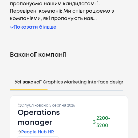
пропонуємо нашим кандидатам: 1.
Перевірені компанії: Ми співпрацюємо з
компаніями, які пропонують нав...
Показати більше
Вакансії
Компанії
Вакансії компанії
CV генератор
Усі вакансії
Graphics
Marketing
Interface design
Mana
Увійти
UA
Опубліковано
5 серпня 2026
Operations
2200
-
manager
3200
→
People Hub HR