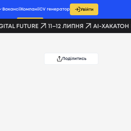
Вакансії
Компанії
CV генератор
Увійти
ITAL FUTURE
11–12 ЛИПНЯ
AI-ХАКАТОН D
Поділитись