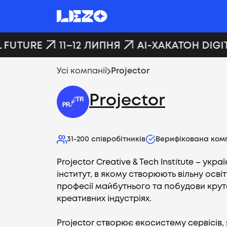
 FUTURE
11–12 ЛИПНЯ
AI-ХАКАТОН DIGIT
Усі компанії
Projector
Projector
31-200
співробітників
Верифікована ком
Projector Creative & Tech Institute – укр
інститут, в якому створюють вільну осві
професії майбутнього та побудови крутої
креативних індустріях.
Projector створює екосистему сервісів, 