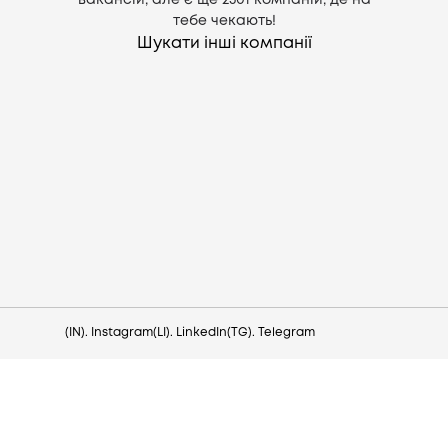
вакансій, але є ще
2301
компаній, де на
тебе чекають!
Шукати інші компанії
Потрібна допомога?
Напишіть на hello@lezo.io
(IN). Instagram
(LI). LinkedIn
(TG). Telegram