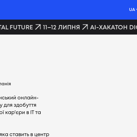
UA
AL FUTURE
11–12 ЛИПНЯ
AI-ХАКАТОН DIG
панія
аїнський онлайн-
ту для здобуття
 карʼєри в ІТ та
яка ставить в центр