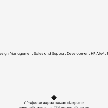
Вакансії
Компанії
CV генератор
Увійти
esign
Management
Sales and Support
Development
HR
AI/ML
UA
У Projector зараз немає відкритих