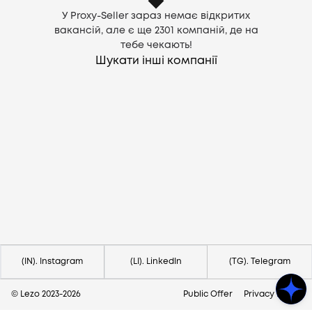
У Proxy-Seller зараз немає відкритих
вакансій, але є ще
2301
компаній, де на
тебе чекають!
Шукати інші компанії
Потрібна допомога?
Напишіть на hello@lezo.io
(IN). Instagram
(LI). LinkedIn
(TG). Telegram
© Lezo 2023-
2026
Public Offer
Privacy Policy