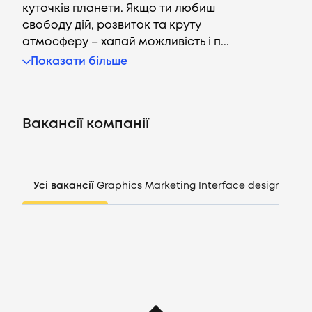
куточків планети. Якщо ти любиш
свободу дій, розвиток та круту
атмосферу – хапай можливість і п...
Вакансії
Показати більше
Компанії
Вакансії компанії
CV генератор
Увійти
Усі вакансії
Graphics
Marketing
Interface design
Mana
UA