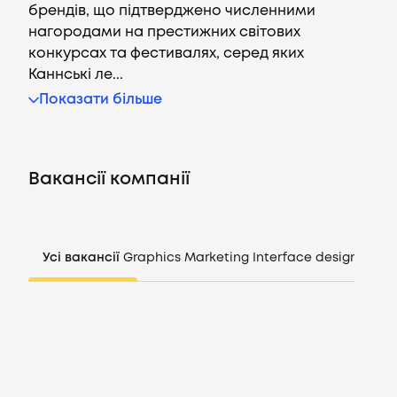
брендів, що підтверджено численними
нагородами на престижних світових
конкурсах та фестивалях, серед яких
Каннські ле...
Вакансії
Показати більше
Компанії
Вакансії компанії
CV генератор
Увійти
Усі вакансії
Graphics
Marketing
Interface design
Mana
UA