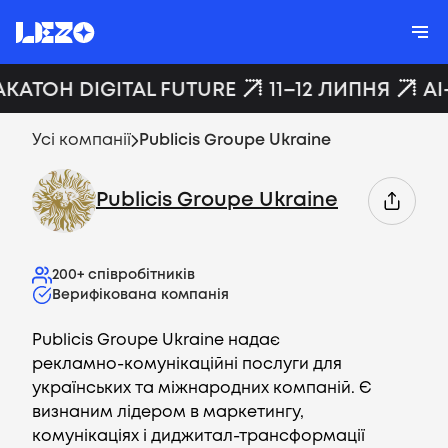
АКАТОН DIGITAL FUTURE
11–12 ЛИПНЯ
AI
Усі компанії
Publicis Groupe Ukraine
Publicis Groupe Ukraine
200+
співробітників
Верифікована компанія
Publicis Groupe Ukraine надає
рекламно-комунікаційні послуги для
українських та міжнародних компаній. Є
визнаним лідером в маркетингу,
комунікаціях і диджитал-трансформації