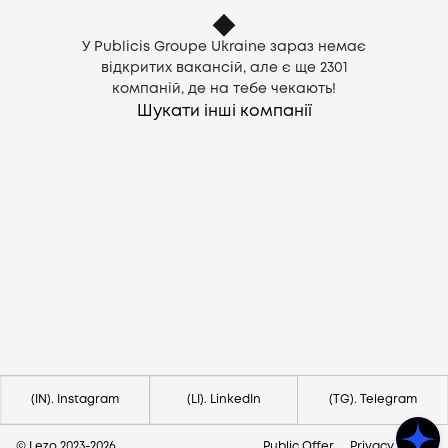
У Publicis Groupe Ukraine зараз немає
відкритих вакансій, але є ще
2301
компаній, де на тебе чекають!
Шукати інші компанії
Потрібна допомога?
Напишіть на hello@lezo.io
(IN). Instagram
(LI). LinkedIn
(TG). Telegram
© Lezo 2023-
2026
Public Offer
Privacy Policy