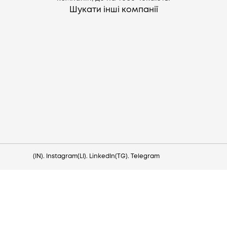
Шукати інші компанії
Потрібна допомога?
Напишіть на hello@lezo.io
(IN). Instagram
(LI). LinkedIn
(TG). Telegram