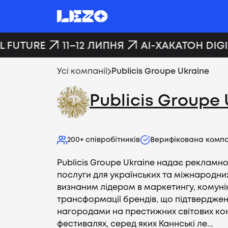
 FUTURE
11–12 ЛИПНЯ
AI-ХАКАТОН DIGIT
Усі компанії
Publicis Groupe Ukraine
Publicis Groupe 
200+
співробітників
Верифікована компа
Publicis Groupe Ukraine надає рекламно
послуги для українських та міжнародни
визнаним лідером в маркетингу, комунік
трансформації брендів, що підтвердже
нагородами на престижних світових ко
фестивалях, серед яких Каннські ле...