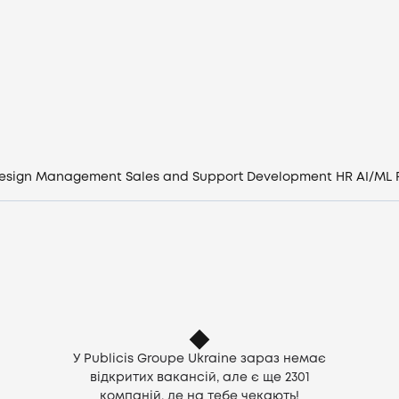
Вакансії
Компанії
CV генератор
Увійти
esign
Management
Sales and Support
Development
HR
AI/ML
UA
У Publicis Groupe Ukraine зараз немає
відкритих вакансій, але є ще
2301
компаній, де на тебе чекають!