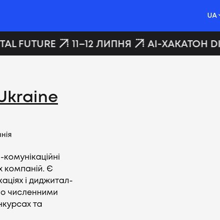
UA
AL FUTURE
11–12 ЛИПНЯ
AI-ХАКАТОН DI
Ukraine
нія
-комунікаційні
х компаній. Є
аціях і диджитал-
но численними
нкурсах та