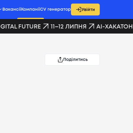
Вакансії
Компанії
CV генератор
Увійти
GITAL FUTURE
11–12 ЛИПНЯ
AI-ХАКАТОН 
Поділитись