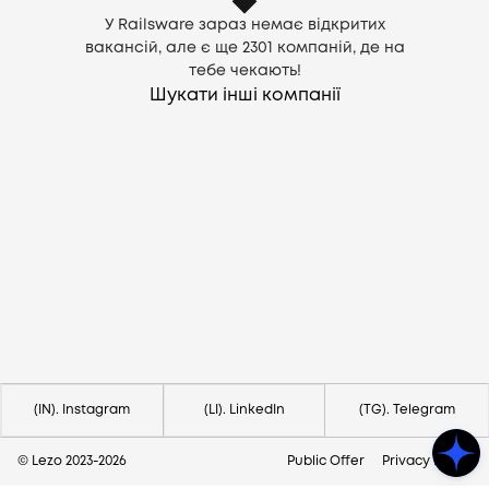
У Railsware зараз немає відкритих
вакансій, але є ще
2301
компаній, де на
тебе чекають!
Шукати інші компанії
Потрібна допомога?
Напишіть на hello@lezo.io
(IN). Instagram
(LI). LinkedIn
(TG). Telegram
© Lezo 2023-
2026
Public Offer
Privacy Policy