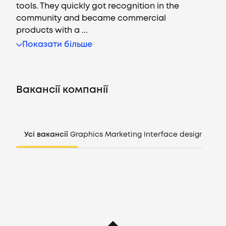
tools. They quickly got recognition in the
community and became commercial
products with a ...
Вакансії
Показати більше
Компанії
Вакансії компанії
CV генератор
Увійти
Усі вакансії
Graphics
Marketing
Interface design
Mana
UA