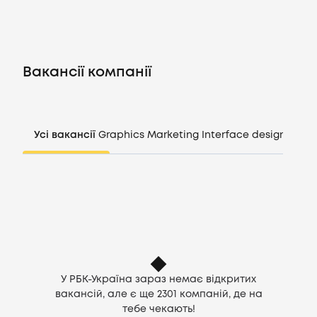
Вакансії
Вакансії компанії
Компанії
CV генератор
Усі вакансії
Graphics
Marketing
Interface design
Mana
Увійти
UA
У РБК-Україна зараз немає відкритих
вакансій, але є ще
2301
компаній, де на
тебе чекають!