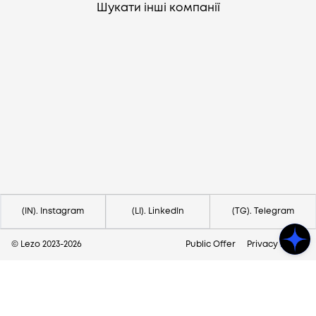
Шукати інші компанії
Потрібна допомога?
Напишіть на hello@lezo.io
(IN). Instagram
(LI). LinkedIn
(TG). Telegram
© Lezo 2023-
2026
Public Offer
Privacy Policy