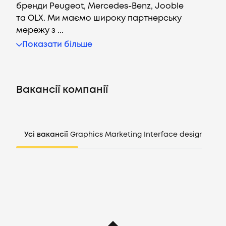
бренди Peugeot, Mercedes-Benz, Jooble
та OLX. Ми маємо широку партнерську
мережу з ...
Вакансії
Показати більше
Компанії
Вакансії компанії
CV генератор
Увійти
Усі вакансії
Graphics
Marketing
Interface design
Mana
UA