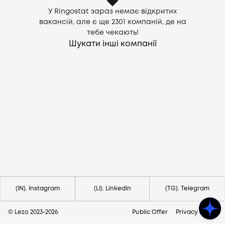
У Ringostat зараз немає відкритих
вакансій, але є ще
2301
компаній, де на
тебе чекають!
Шукати інші компанії
Потрібна допомога?
Напишіть на hello@lezo.io
(IN). Instagram
(LI). LinkedIn
(TG). Telegram
© Lezo 2023-
2026
Public Offer
Privacy Policy