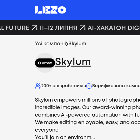
L FUTURE
11–12 ЛИПНЯ
AI-ХАКАТОН DIGI
Усі компанії
Skylum
Skylum
200+
співробітників
Верифікована компа
Skylum empowers millions of photographe
incredible images. Our award-winning ph
combines AI-powered automation with full
We make editing enjoyable, easy, and acc
everyone.
You’ll join an environm...