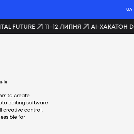
UA
TAL FUTURE
11–12 ЛИПНЯ
AI-ХАКАТОН DI
нія
rs to create
oto editing software
 creative control.
essible for