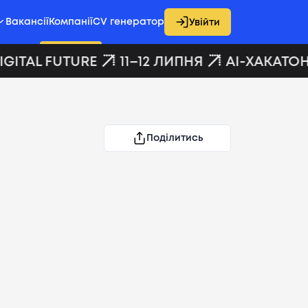
Вакансії
Компанії
CV генератор
Увійти
GITAL FUTURE
11–12 ЛИПНЯ
AI-ХАКАТОН 
Поділитись