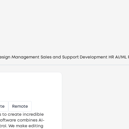
Вакансії
Компанії
CV генератор
Увійти
esign
Management
Sales and Support
Development
HR
AI/ML
UA
ate
Remote
 to create incredible
software combines AI-
trol. We make editing