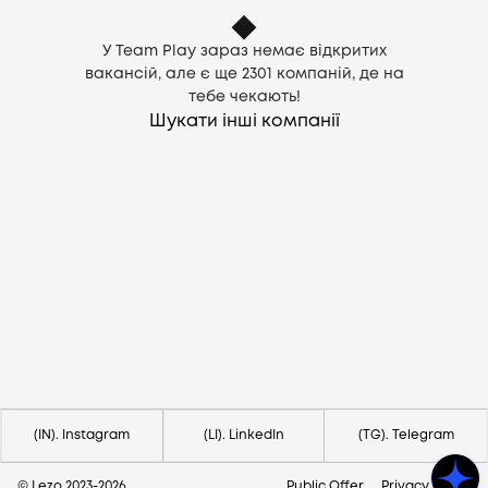
У Team Play зараз немає відкритих
вакансій, але є ще
2301
компаній, де на
тебе чекають!
Шукати інші компанії
Потрібна допомога?
Напишіть на hello@lezo.io
(IN). Instagram
(LI). LinkedIn
(TG). Telegram
© Lezo 2023-
2026
Public Offer
Privacy Policy