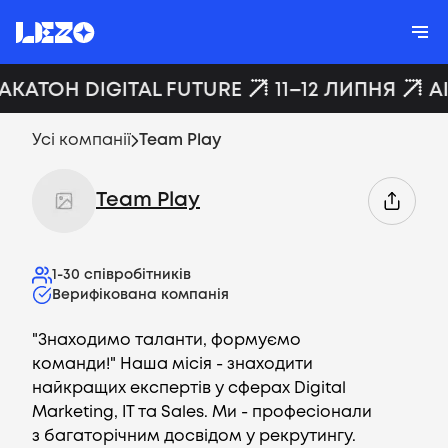
ХАКАТОН DIGITAL FUTURE
11–12 ЛИПНЯ
A
Усі компанії
Team Play
Team Play
1-30
співробітників
Верифікована компанія
"Знаходимо таланти, формуємо
команди!" Наша місія - знаходити
найкращих експертів у сферах Digital
Marketing, IT та Sales. Ми - професіонали
з багаторічним досвідом у рекрутингу.