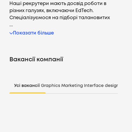
Наші рекрутери мають досвід роботи в
різних галузях, включаючи EdTech.
Спеціалізуємося на підборі талановитих
...
Вакансії
Показати більше
Компанії
Вакансії компанії
CV генератор
Увійти
Усі вакансії
Graphics
Marketing
Interface design
Mana
UA