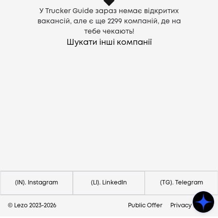
У Trucker Guide зараз немає відкритих
вакансій, але є ще
2299
компаній, де на
тебе чекають!
Шукати інші компанії
Потрібна допомога?
Напишіть на hello@lezo.io
(IN). Instagram
(LI). LinkedIn
(TG). Telegram
© Lezo 2023-
2026
Public Offer
Privacy Policy