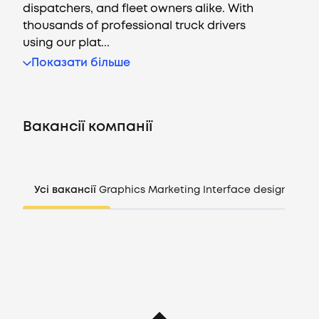
dispatchers, and fleet owners alike. With
thousands of professional truck drivers
using our plat...
Вакансії
Показати більше
Компанії
Вакансії компанії
CV генератор
Увійти
Усі вакансії
Graphics
Marketing
Interface design
Mana
UA