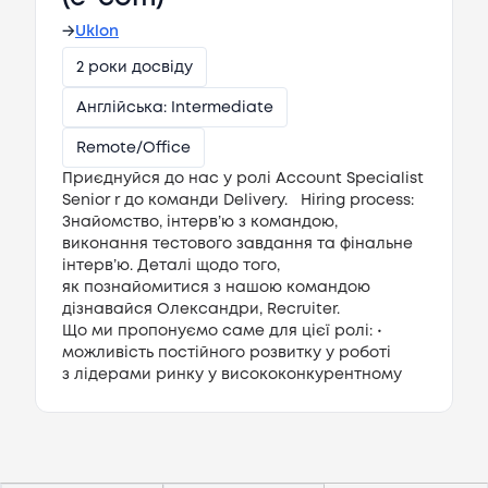
→
Uklon
2 роки досвіду
Англійська: Intermediate
Remote/Office
Приєднуйся до нас у ролі Account Specialist
Senior r до команди Delivery. Hiring process:
Знайомство, інтерв’ю з командою,
виконання тестового завдання та фінальне
інтерв’ю. Деталі щодо того,
як познайомитися з нашою командою
дізнавайся Олександри, Recruiter.
Що ми пропонуємо саме для цієї ролі: •
можливість постійного розвитку у роботі
з лідерами ринку у висококонкурентному
бізнес середовищі • можливість долучитись
до найтехнологічнішого продукту у сфері
Потрібна допомога?
внутрішньоміської ультрашвидкої доставки •
Напишіть на hello@lezo.io
можливість безпосередньо впливати
на продукт «сьогодні» і бачити результат