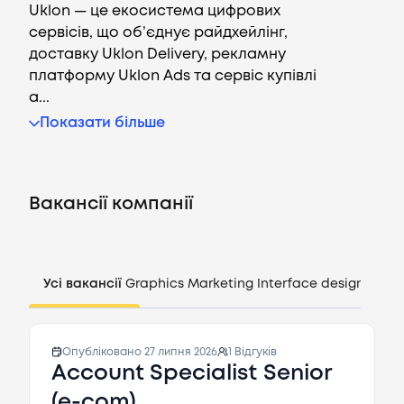
Uklon — це екосистема цифрових
сервісів, що об’єднує райдхейлінг,
доставку Uklon Delivery, рекламну
платформу Uklon Ads та сервіс купівлі
а...
Вакансії
Показати більше
Компанії
Вакансії компанії
CV генератор
Увійти
Усі вакансії
Graphics
Marketing
Interface design
Mana
UA
Опубліковано
27 липня 2026
1
Відгуків
Account Specialist Senior
(e-com)