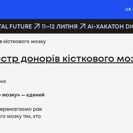
UA
AL FUTURE
11–12 ЛИПНЯ
AI-ХАКАТОН DIG
в кісткового мозку
стр донорів кісткового мо
нія
о мозку» — єдиний
 перемагаємо рак
о мозку тих, хто