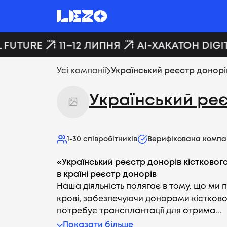
 FUTURE
11–12 ЛИПНЯ
AI-ХАКАТОН DIGIT
Усі компанії
Український реєстр донорі
Український реє
1-30
співробітників
Верифікована компа
«Український реєстр донорів кістковог
в країні реєстр донорів
Наша діяльність полягає в тому, що ми
крові, забезпечуючи донорами кістковог
потребує трансплантації для отрима...
Показати більше