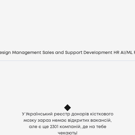
Вакансії
Компанії
CV генератор
esign
Management
Sales and Support
Development
HR
AI/ML
Увійти
UA
У Український реєстр донорів кісткового
мозку зараз немає відкритих вакансій,
але є ще
2301
компаній, де на тебе
чекають!