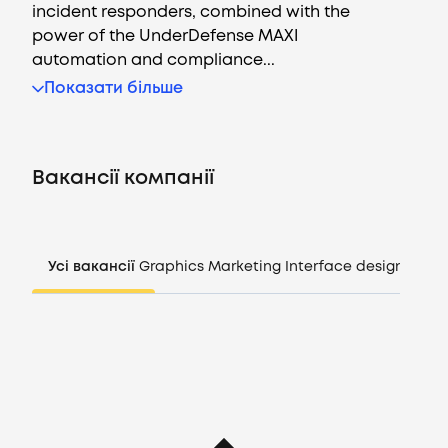
incident responders, combined with the
power of the UnderDefense MAXI
automation and compliance...
Вакансії
Показати більше
Компанії
Вакансії компанії
CV генератор
Увійти
Усі вакансії
Graphics
Marketing
Interface design
Mana
UA