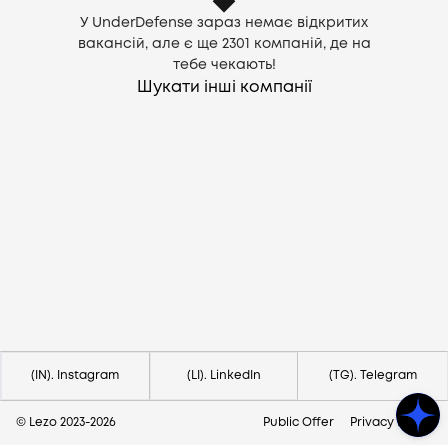
У UnderDefense зараз немає відкритих
вакансій, але є ще
2301
компаній, де на
тебе чекають!
Шукати інші компанії
Потрібна допомога?
Напишіть на hello@lezo.io
(IN). Instagram
(LI). LinkedIn
(TG). Telegram
© Lezo 2023-
2026
Public Offer
Privacy Policy