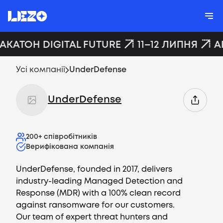
ХАКАТОН DIGITAL FUTURE
11–12 ЛИПНЯ
A
Усі компанії
UnderDefense
UnderDefense
200+
співробітників
Верифікована компанія
UnderDefense, founded in 2017, delivers
industry-leading Managed Detection and
Response (MDR) with a 100% clean record
against ransomware for our customers.
Our team of expert threat hunters and