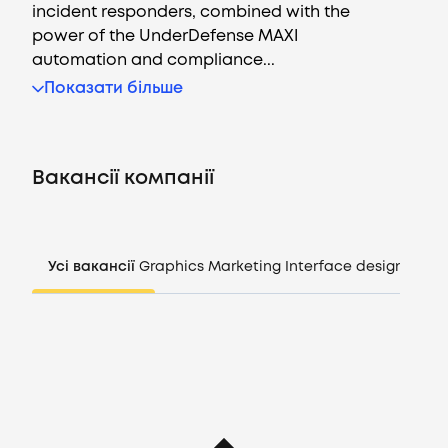
incident responders, combined with the
power of the UnderDefense MAXI
automation and compliance...
Вакансії
Показати більше
Компанії
Вакансії компанії
CV генератор
Увійти
Усі вакансії
Graphics
Marketing
Interface design
Mana
UA