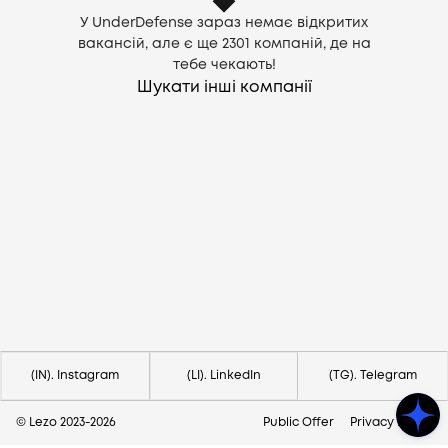
У UnderDefense зараз немає відкритих
вакансій, але є ще
2301
компаній, де на
тебе чекають!
Шукати інші компанії
Потрібна допомога?
Напишіть на hello@lezo.io
(IN). Instagram
(LI). LinkedIn
(TG). Telegram
© Lezo 2023-
2026
Public Offer
Privacy Policy