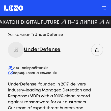
АКАТОН DIGITAL FUTURE
11–12 ЛИПНЯ
A
Усі компанії
UnderDefense
UnderDefense
200+
співробітників
Верифікована компанія
UnderDefense, founded in 2017, delivers
industry-leading Managed Detection and
Response (MDR) with a 100% clean record
against ransomware for our customers.
Our team of expert threat hunters and