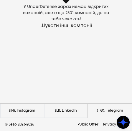
У UnderDefense зараз немає відкритих
вакансій, але є ще
2301
компаній, де на
тебе чекають!
Шукати інші компанії
Потрібна допомога?
Напишіть на hello@lezo.io
(IN). Instagram
(LI). LinkedIn
(TG). Telegram
© Lezo 2023-
2026
Public Offer
Privacy Policy