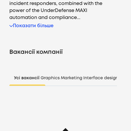
incident responders, combined with the
power of the UnderDefense MAXI
automation and compliance...
Вакансії
Показати більше
Компанії
Вакансії компанії
CV генератор
Увійти
Усі вакансії
Graphics
Marketing
Interface design
Mana
UA