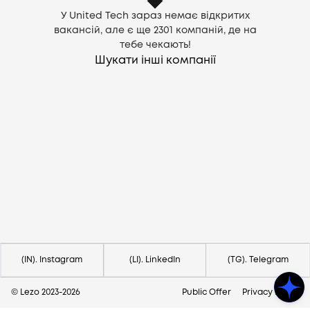
У United Tech зараз немає відкритих
вакансій, але є ще
2301
компаній, де на
тебе чекають!
Шукати інші компанії
Потрібна допомога?
Напишіть на hello@lezo.io
(IN). Instagram
(LI). LinkedIn
(TG). Telegram
© Lezo 2023-
2026
Public Offer
Privacy Policy