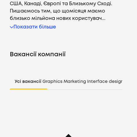
США, Канаді, Європі та Близькому Сході.
Пишаємось тим, що щомісяця маємо
близько мільйона нових користувач...
Вакансії
Показати більше
Компанії
Вакансії компанії
CV генератор
Увійти
Усі вакансії
Graphics
Marketing
Interface design
Mana
UA