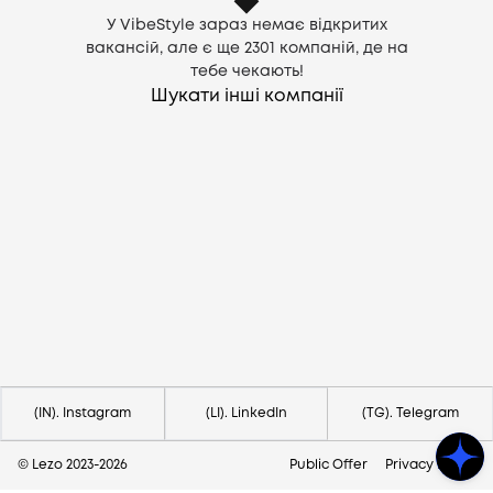
У VibeStyle зараз немає відкритих
вакансій, але є ще
2301
компаній, де на
тебе чекають!
Шукати інші компанії
Потрібна допомога?
Напишіть на hello@lezo.io
(IN). Instagram
(LI). LinkedIn
(TG). Telegram
© Lezo 2023-
2026
Public Offer
Privacy Policy