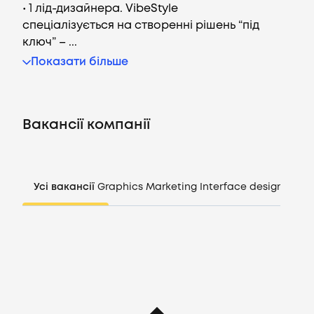
• 1 лід-дизайнера. VibeStyle
спеціалізується на створенні рішень “під
ключ” – ...
Вакансії
Показати більше
Компанії
Вакансії компанії
CV генератор
Увійти
Усі вакансії
Graphics
Marketing
Interface design
Mana
UA