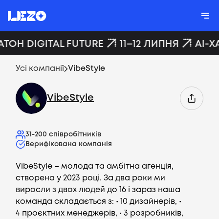
АТОН DIGITAL FUTURE
11–12 ЛИПНЯ
AI-Х
Усі компанії
VibeStyle
VibeStyle
31-200
співробітників
Верифікована компанія
VibeStyle – молода та амбітна агенція,
створена у 2023 році. За два роки ми
виросли з двох людей до 16 і зараз наша
команда складається з: • 10 дизайнерів, •
4 проєктних менеджерів, • 3 розробників,