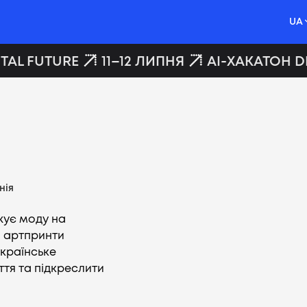
UA
TAL FUTURE
11–12 ЛИПНЯ
AI-ХАКАТОН DI
нія
жує моду на
і артпринти
українське
тя та підкреслити