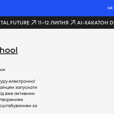
UA
TAL FUTURE
11–12 ЛИПНЯ
AI-ХАКАТОН DI
hool
нія
туру електронної
раїнцям запускати
хід вже активним
створенням
масштабуванням за