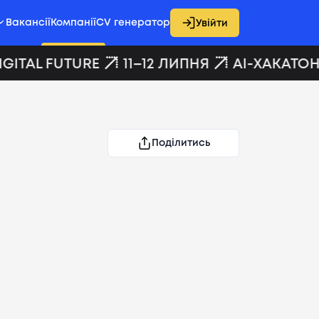
Вакансії
Компанії
CV генератор
Увійти
GITAL FUTURE
11–12 ЛИПНЯ
AI-ХАКАТОН 
Поділитись