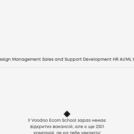
Вакансії
Компанії
CV генератор
Увійти
esign
Management
Sales and Support
Development
HR
AI/ML
UA
У Voodoo Ecom School зараз немає
відкритих вакансій, але є ще
2301
компаній, де на тебе чекають!