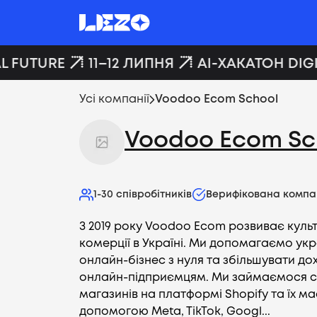
L FUTURE
11–12 ЛИПНЯ
AI-ХАКАТОН DIGI
Усі компанії
Voodoo Ecom School
Voodoo Ecom Sc
1-30
співробітників
Верифікована компа
З 2019 року Voodoo Ecom розвиває куль
комерції в Україні. Ми допомагаємо ук
онлайн-бізнес з нуля та збільшувати до
онлайн-підприємцям. Ми займаємося 
магазинів на платформі Shopify та їх 
допомогою Meta, TikTok, Googl...