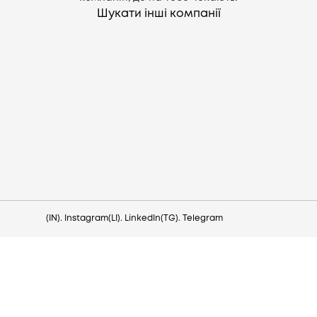
Шукати інші компанії
Потрібна допомога?
Напишіть на hello@lezo.io
(IN). Instagram
(LI). LinkedIn
(TG). Telegram