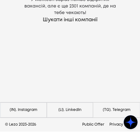
вакансій, але є ще
2301
компаній, де на
тебе чекають!
Шукати інші компанії
Потрібна допомога?
Напишіть на hello@lezo.io
(IN). Instagram
(LI). LinkedIn
(TG). Telegram
© Lezo 2023-
2026
Public Offer
Privacy Policy