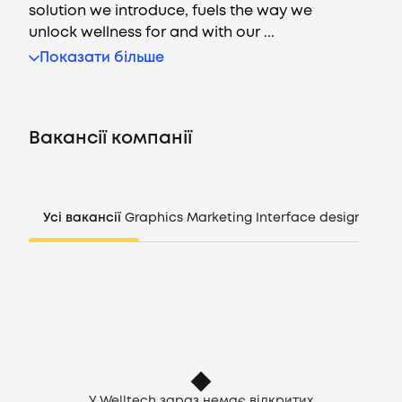
solution we introduce, fuels the way we
unlock wellness for and with our ...
Показати більше
Вакансії
Компанії
Вакансії компанії
CV генератор
Увійти
Усі вакансії
Graphics
Marketing
Interface design
Mana
UA
У Welltech зараз немає відкритих