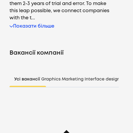
them 2-3 years of trial and error. To make
this leap possible, we connect companies
with the t...
Вакансії
Показати більше
Компанії
Вакансії компанії
CV генератор
Увійти
Усі вакансії
Graphics
Marketing
Interface design
Mana
UA