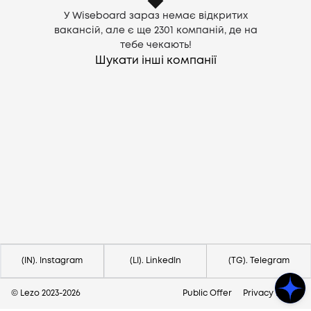
У Wiseboard зараз немає відкритих
вакансій, але є ще
2301
компаній, де на
тебе чекають!
Шукати інші компанії
Потрібна допомога?
Напишіть на hello@lezo.io
(IN). Instagram
(LI). LinkedIn
(TG). Telegram
© Lezo 2023-
2026
Public Offer
Privacy Policy