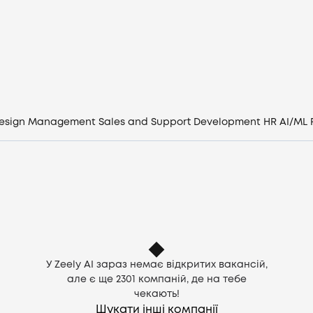
Вакансії
Компанії
CV генератор
esign
Management
Sales and Support
Development
HR
AI/ML
Увійти
UA
У Zeely AI зараз немає відкритих вакансій,
але є ще
2301
компаній, де на тебе
чекають!
Шукати інші компанії