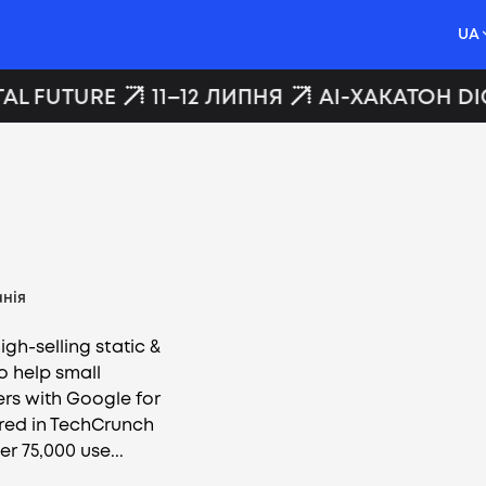
UA
AL FUTURE
11–12 ЛИПНЯ
AI-ХАКАТОН DIG
нія
igh-selling static &
o help small
ers with Google for
red in TechCrunch
r 75,000 use...