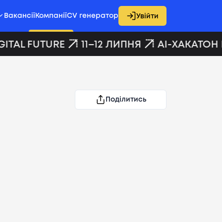
Вакансії
Компанії
CV генератор
Увійти
ITAL FUTURE
11–12 ЛИПНЯ
AI-ХАКАТОН D
Поділитись