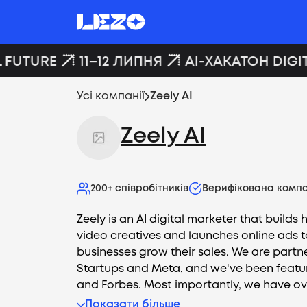
 FUTURE
11–12 ЛИПНЯ
AI-ХАКАТОН DIGIT
Усі компанії
Zeely AI
Zeely AI
200+
співробітників
Верифікована компа
Zeely is an AI digital marketer that builds h
video creatives and launches online ads t
businesses grow their sales. We are partn
Startups and Meta, and we've been featu
and Forbes. Most importantly, we have ove
Показати більше