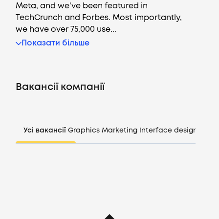
Meta, and we've been featured in
TechCrunch and Forbes. Most importantly,
we have over 75,000 use...
Вакансії
Показати більше
Компанії
Вакансії компанії
CV генератор
Увійти
Усі вакансії
Graphics
Marketing
Interface design
Mana
UA