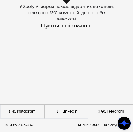
У Zeely AI зараз немає відкритих вакансій,
але є ще
2301
компаній, де на тебе
чекають!
Шукати інші компанії
Потрібна допомога?
Напишіть на hello@lezo.io
(IN). Instagram
(LI). LinkedIn
(TG). Telegram
© Lezo 2023-
2026
Public Offer
Privacy Policy